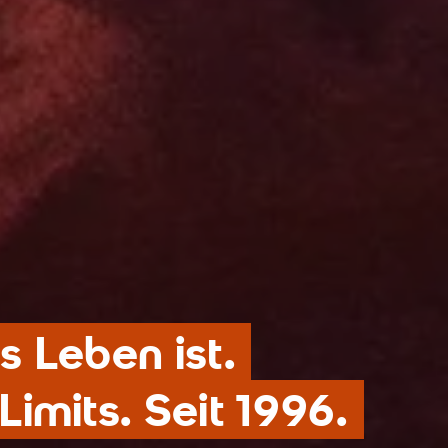
s Leben ist.
imits. Seit 1996.