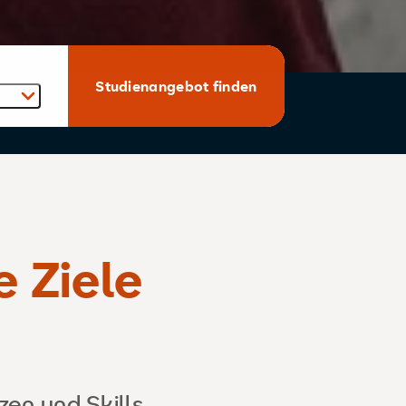
Studienangebot finden
e Ziele
en und Skills,