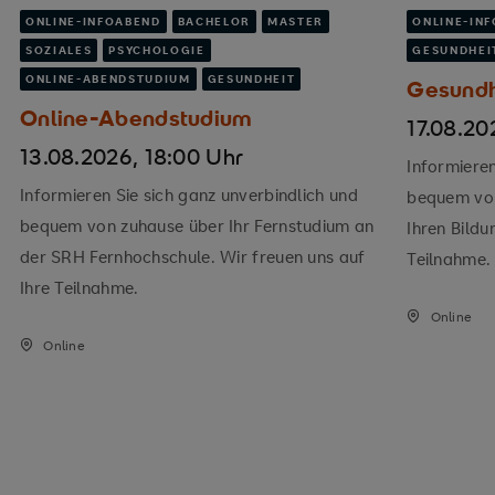
ONLINE-INFOABEND
BACHELOR
MASTER
ONLINE-IN
SOZIALES
PSYCHOLOGIE
GESUNDHEI
ONLINE-ABENDSTUDIUM
GESUNDHEIT
Gesundh
Online-Abendstudium
17.08.20
13.08.2026, 18:00 Uhr
Informieren
Informieren Sie sich ganz unverbindlich und
bequem von
bequem von zuhause über Ihr Fernstudium an
Ihren Bildu
der SRH Fernhochschule. Wir freuen uns auf
Teilnahme.
Ihre Teilnahme.
Online
Online