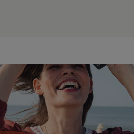
Mit einer Spezialisierung im Bereich des
betrieblichen Gesundheitsmanagements
kommen beispielsweise Unternehmen der
Gesundheitswirtschaft und der Kranken- und
Unfallversicherungsbranche,
Bildungseinrichtungen oder auch Gemeinden und
öffentliche Verwaltungen als potenzielle
Arbeitgeber in Frage.
Spezialisieren Sie sich auf
Führung und
Gesundheit
, stehen Sie für ein nachhaltiges und
verantwortungsbewusstes Management.
Mögliche Arbeitgeber sind Organisationen, die