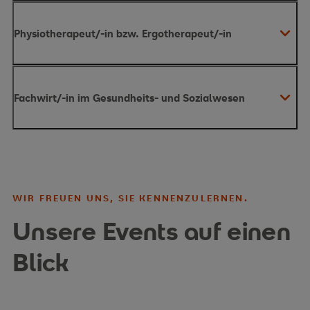
Physiotherapeut/-in bzw. Ergotherapeut/-in
reduzieren
sich Ihre Studiengebühren um insgesamt 960 Euro
Physiotherapeut/-in
Ergotherapeut/-in
Fachwirt/-in im Gesundheits- und Sozialwesen
reduzieren sich Ihre Studiengebühren um
insgesamt 1.200 Euro
reduzieren sich Ihre Studiengebühren um
WIR FREUEN UNS, SIE KENNENZULERNEN.
insgesamt 1.440 Euro
Unsere Events auf einen
Blick