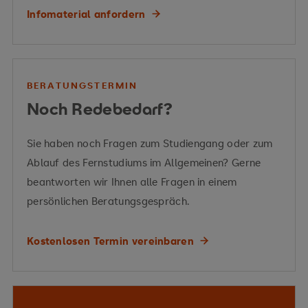
Energieumwandlung
Infomaterial anfordern
Energiemanagement
BERATUNGSTERMIN
Biotechnologie
Biopolymere
Noch Redebedarf?
Change-Managements
Vermittelte Kompetenzen
Sie haben noch Fragen zum Studiengang oder zum
Ablauf des Fernstudiums im Allgemeinen? Gerne
nachhaltigen
beantworten wir Ihnen alle Fragen in einem
Entwicklung
persönlichen Beratungsgespräch.
Kostenlosen Termin vereinbaren
Kreislaufwirtschaft
Vermittelte Kompetenzen
Pariser Klimaabkommens
Vermittelte Kompetenzen