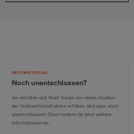
Inhalte des Moduls
Pariser Klimaabkommen
Bilanzierung von Materialströmen
Klimaschutzes
Ökobilanzierung
Ökonomische Nachhaltigkeit
und
betrieblicher Wandel
Stoffstrommanagements
ökonomische Nachhaltigkeit
OECD
ILO
Klimaschutzzielen
INFOMATERIAL
Noch unentschlossen?
Kreislaufwirtschaft
ISO-Normen
Sie möchten sich Ihren Traum von einem Studium
der Volkswirtschaftslehre erfüllen, sind aber noch
unentschlossen? Dann fordern Sie jetzt weitere
Nachhaltigkeitsstrategie
Informationen an.