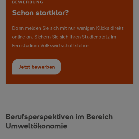
BEWERBUNG
Schon startklar?
Dann melden Sie sich mit nur wenigen Klicks direkt
online an. Sichern Sie sich Ihren Studienplatz im
Fernstudium Volkswirtschaftslehre.
Verwertungstechnologien
Vermittelte Kompetenzen
Klimaziele
Jetzt bewerben
Ökobilanzierung
Life Cycle
Assessment
Change-
Berufsperspektiven im Bereich
Managements
Umweltökonomie