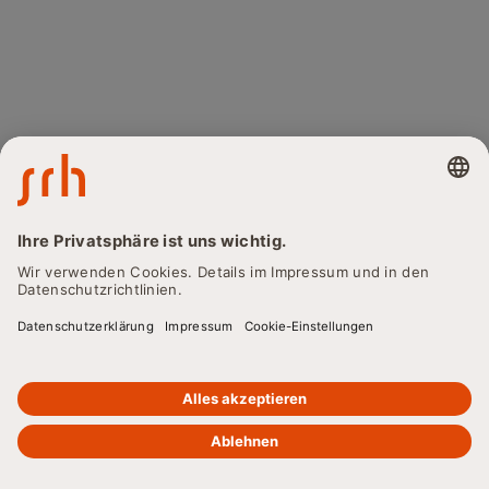
PROF. DR.-ING. STEFAN MÜLLER
Mit dem Abschluss in
Wirtschaftsingenieurwesen –
Maschinenbau
(B.Eng.) sind Sie nicht nur
Ingenieur:in, sondern auch
Wirtschaftsarchitekt:in – bereit,
Innovationen voranzutreiben und
Unternehmen erfolgreich zu