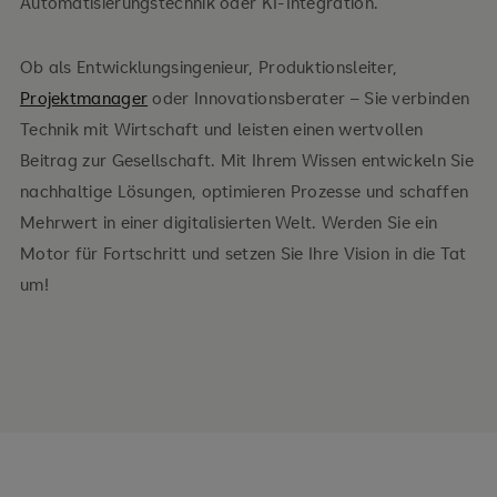
Automatisierungstechnik oder KI-Integration.
Maschinenbau
Ob als Entwicklungsingenieur, Produktionsleiter,
Projektmanager
oder Innovationsberater – Sie verbinden
Technik mit Wirtschaft und leisten einen wertvollen
Beitrag zur Gesellschaft. Mit Ihrem Wissen entwickeln Sie
nachhaltige Lösungen, optimieren Prozesse und schaffen
Mehrwert in einer digitalisierten Welt. Werden Sie ein
Durch Praxisprojekte und eine praxisorientierte
Motor für Fortschritt und setzen Sie Ihre Vision in die Tat
Abschlussarbeit
um!