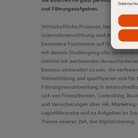
Sie schaffen Ihr ganz persönliches Fu
Leistungsmanagement
und Führungsaufgaben.
Wirtschaftliche Prozesse, betriebswirtsc
Unternehmensführung sind Ihr Metier, d
besondere Faszination auf Sie aus. Für 
mit diesem Studiengang alle Voraussetz
Umfeld mit wachsenden Herausforderun
bestens vorbereitet zu sein. Sie verfein
Weiterbildung und qualifizieren sich f
Führungsverantwortung in unterschiedli
sich von Finanzthemen, Controlling, Bu
und Versicherungen über HR, Marketing
Logistikbranche und zu Aufgaben im Z
Thema unserer Zeit, der Digitalisierung.