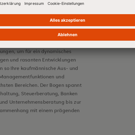
ndament für zukünftige Management-
haftliche Strategien und
er Umgang mit Zahlen übt eine
genau diese Themen holen Sie sich
ungen, um für ein dynamisches
gen und rasanten Entwicklungen
ern so Ihre kaufmännische Aus- und
ür Managementfunktionen und
chsten Bereichen. Der Bogen spannt
chhaltung, Steuerberatung, Banken
 und Unternehmensberatung bis zur
usammenhang mit einem prägenden