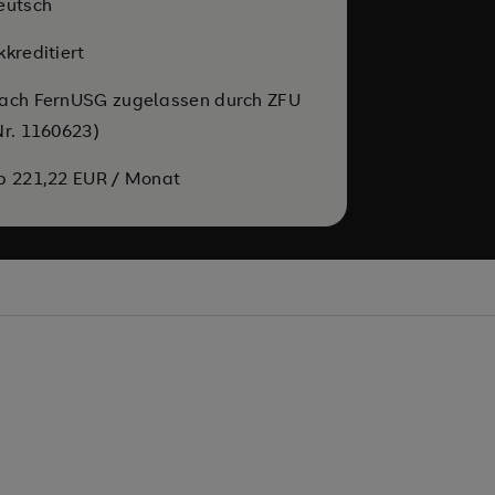
eutsch
kkreditiert
ach FernUSG zugelassen durch ZFU
Nr. 1160623)
b 221,22 EUR / Monat