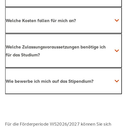
Studienzeit
Welche Kosten fallen für mich an?
Flex Studium
50
Studienzeit
Euro
Welche Zulassungsvoraussetzungen benötige ich
Flex
für das Studium?
Soziale Arbeit (B.A.)
Studium
50 Euro an
3.600 Euro
Wie bewerbe ich mich auf das Stipendium?
Online-Abendveranstaltungen
Online-Abendstudium
Praxisphase
Connect Studium
Bewerbungsstart: 01.04.2026
80 Euro
5.760 Euro
Allgemeine Hochschulreife, fachgebundene
Studienstart: frühestens zum 01.10.2026
80 Euro
Hochschulreife oder Fachhochschulreife oder
Studieren ohne Abitur
oder NC mittels
Für die Förderperiode WS2026/2027 können Sie sich