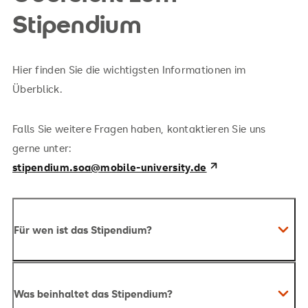
Stipendium
aktuel
Studium miteinander zu
arb
vereinbaren. Ohne diese
Stipe
Unterstützung wäre es für mich
Hier finden Sie die wichtigsten Informationen im
finanz
schwer gewesen, das Studium der
Überblick.
kaum z
Sozialen Arbeit...
Falls Sie weitere Fragen haben, kontaktieren Sie uns
gerne unter:
stipendium.soa@mobile-university.de
Für wen ist das Stipendium?
Was beinhaltet das Stipendium?