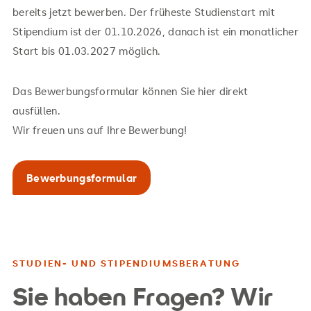
Aufstiegsfortbildung, Probestudiums oder einem
bereits jetzt bewerben. Der früheste Studienstart mit
Jahr erfolgreichen Studiums an einer deutschen
Stipendium ist der 01.10.2026, danach ist ein monatlicher
Hochschule
Start bis 01.03.2027 möglich.
Bewerben Sie sich jetzt für Ihr Stipendium:
Das Bewerbungsformular können Sie hier direkt
ausfüllen.
Wir freuen uns auf Ihre Bewerbung!
stipendium.soa@mobile-university.de
Bewerbungsformular
Bewerbungsformular Stipendium der Förderlinie
Soziale Arbeit (B.A.) inkl.
Unterschrift der
Studienberaterin Lea Crößmann
STUDIEN- UND STIPENDIUMSBERATUNG
Letter of Motivation (max. 2 DIN-A4-Seiten) mit
Sie haben Fragen? Wir
folgenden Angaben: