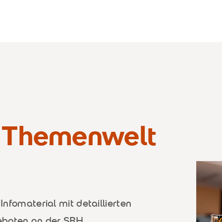
l Themenwelt
 Infomaterial mit detaillierten
eboten an der SRH