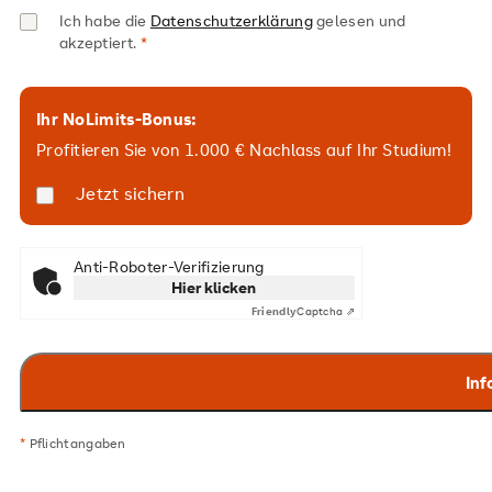
Ich habe die
Datenschutzerklärung
gelesen und
akzeptiert.
Ihr NoLimits-Bonus:
Profitieren Sie von 1.000 € Nachlass auf Ihr Studium!
Jetzt sichern
Anti-Roboter-Verifizierung
Hier klicken
Friendly
Captcha ⇗
*
Pflichtangaben