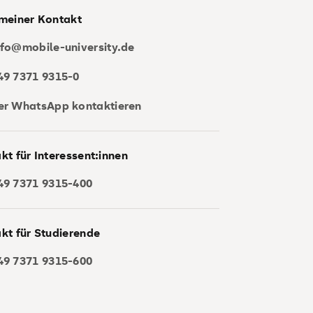
meiner Kontakt
ie (B.Sc.) | Online-Abendstudium
nfo@mobile-university.de
49 7371 9315-0
er WhatsApp kontaktieren
gie
nt und -technologie (B.Sc.)
kt für Interessent:innen
49 7371 9315-400
d -technologie (B.Sc.)
wesen (B.Sc.)
kt für Studierende
49 7371 9315-600