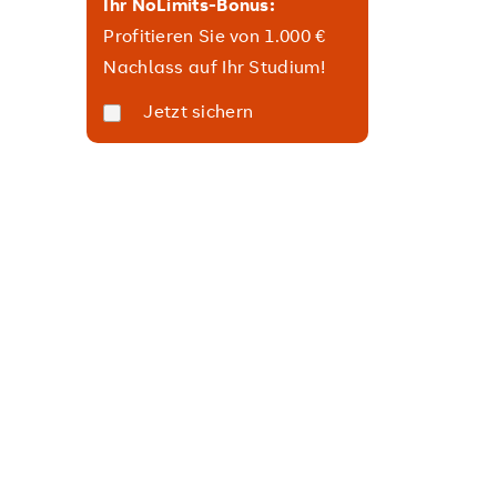
Ihr NoLimits-Bonus:
Profitieren Sie von 1.000 €
ntent Creation (B.A.)
Nachlass auf Ihr Studium!
Jetzt sichern
ik
nd Digitalisierung (M.A.)
pie (M.A.)