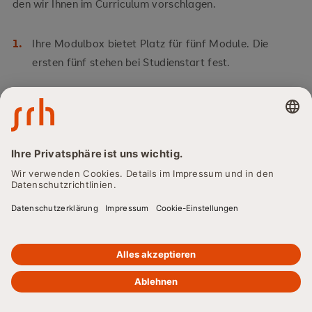
den wir Ihnen im Curriculum vorschlagen.
Ihre Modulbox bietet Platz für fünf Module. Die
ersten fünf stehen bei Studienstart fest.
Sobald Sie eines dieser fünf Module abgeschlossen
haben, ist Platz für ein neues Modul, das Sie sich
aussuchen.
Die Reihenfolge der Module ist grundsätzlich frei
wählbar – so können Sie beispielsweise nach
Abschluss von Modul 5 mit Modul 8 weiterstudieren.
PRÜFUNGSFORMEN