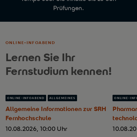
Prüfungen.
ONLINE-INFOABEND
Lernen Sie Ihr
Fernstudium kennen!
ONLINE-INFOABEND
ALLGEMEINES
ONLINE-IN
Allgemeine Informationen zur SRH
Pharma
Fernhochschule
technolo
10.08.2026, 10:00 Uhr
10.08.20