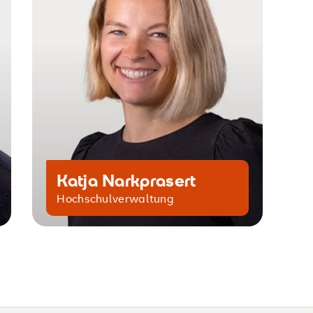
Katja Narkprasert
Hochschulverwaltung