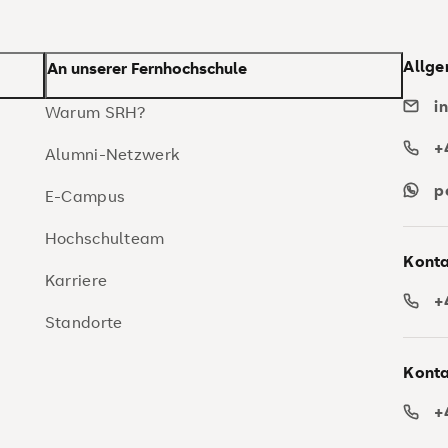
Allge
An unserer Fernhochschule
i
Warum SRH?
+
Alumni-Netzwerk
p
E-Campus
Hochschulteam
Konta
Karriere
+
Standorte
Konta
+