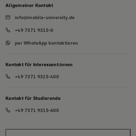
Fernhochschule vereint
entschl
Allgemeiner Kontakt
Fernstudium und gemeinsames
info@mobile-university.de
Lernen ideal.
Fokussieru
+49 7371 9315-0
per WhatsApp kontaktieren
Kontakt für Interessent:innen
+49 7371 9315-400
Kontakt für Studierende
+49 7371 9315-600