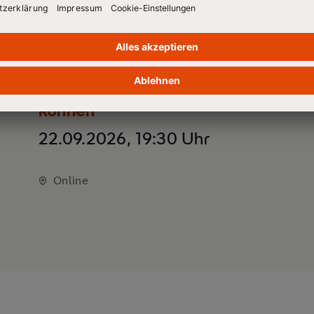
Webinar: "Mit Haltung
führen: Was Führungskräfte
von Mark Aurel über
Konflikte, Krisen und
Verhandlungen lernen
können"
22.09.2026, 19:30 Uhr
Online