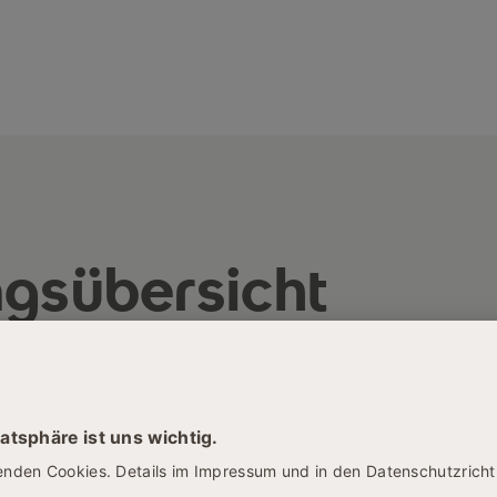
ngsübersicht
ALUMNI
ONLINE
SRH Alumni-Impulse