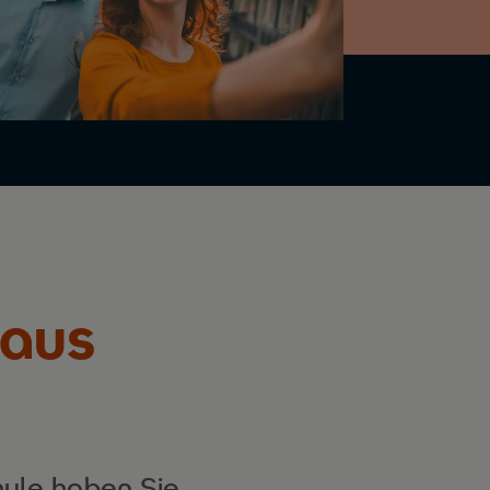
naus
hule haben Sie