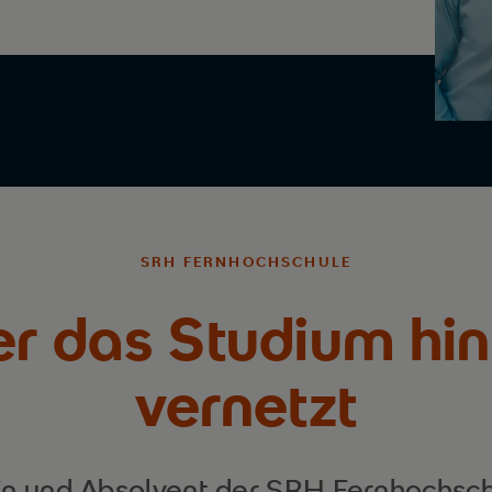
SRH FERNHOCHSCHULE
r das Studium hi
vernetzt
in und Absolvent der SRH Fernhochsc