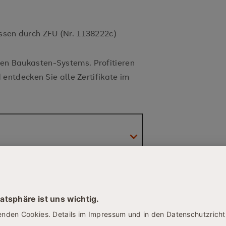
ssen durch ZFU (Nr. 1138222c)
aren Baukasten-Systems. Profitieren
entdecken Sie alle Zertifikate im