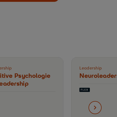
ership
Leadership
itive Psychologie
Neuroleader
eadership
FLEX
nächster Sl