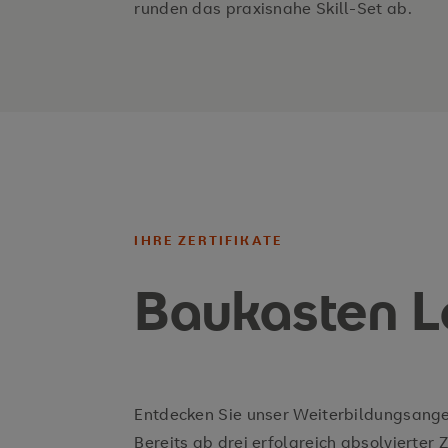
runden das praxisnahe Skill-Set ab.
und neuester Ansätze kennenlernen
grundlegendes Verständnis theoreti
systematischen Reflexion der eigen
Relevante Forschungsergebnisse nut
Organisationen zu initiieren und erfo
IHRE ZERTIFIKATE
Baukasten L
Entdecken Sie unser Weiterbildungsang
Bereits ab drei erfolgreich absolvierter Z