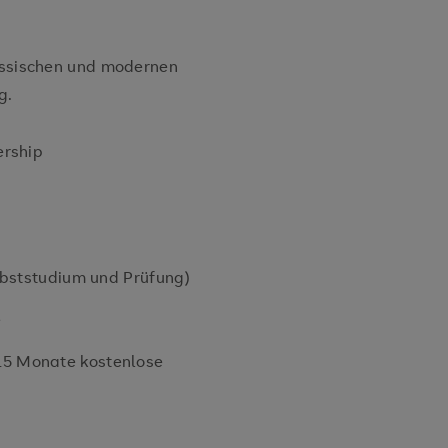
lassischen und modernen
g.
ership
elbststudium und Prüfung)
e
15 Monate kostenlose