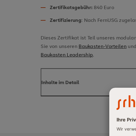
Zertifikatsgebühr:
840 Euro
Zertifizierung
: Nach FernUSG zugela
Dieses Zertifikat ist Teil unseres modul
Sie von unseren
Baukasten-Vorteilen
und 
Baukasten Leadership
.
Inhalte im Detail