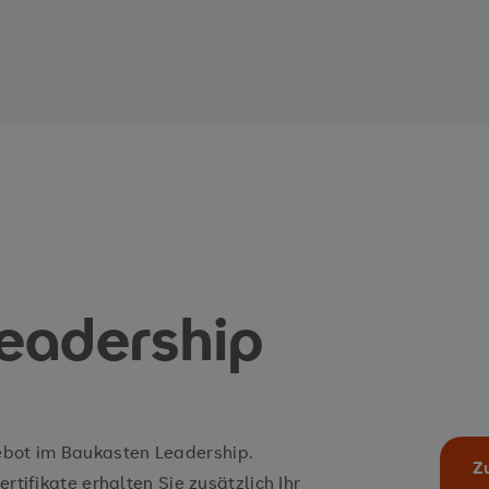
scher Führungsansätze zur
en Führungspraxis erwerben
zen, um Change-Prozesse in
lgreich zu steuern
eadership
ebot im Baukasten Leadership.
Z
ertifikate erhalten Sie zusätzlich Ihr