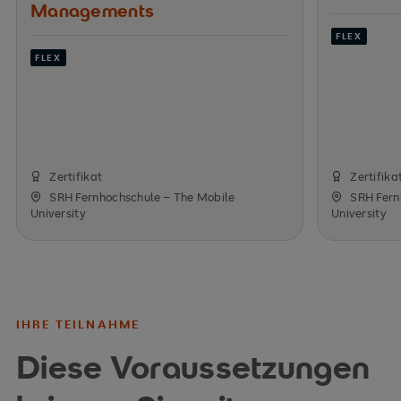
Managements
FLEX
FLEX
Zertifikat
Zertifika
SRH Fernhochschule – The Mobile
SRH Fern
University
University
IHRE TEILNAHME
Diese Voraussetzungen