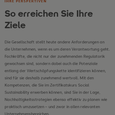
IHRE PERSPEKTIVEN
So erreichen Sie Ihre
Ihre Inhalte
Ziele
Grundlagen sozialer Nachhaltigkeit:
Konzepte gesamtgesellschaftlicher
Die Gesellschaft stellt heute andere Anforderungen an
Unternehmensverantwortung
die Unternehmen, wenn es um deren Verantwortung geht.
Begrifflichkeit und Elemente der sozialen
Fachkräfte, die nicht nur der zunehmenden Regulatorik
Nachhaltigkeit
gewachsen sind, sondern dabei auch die Potenziale
entlang der Wertschöpfungskette identifizieren können,
Rahmenwerke und Regulatorik zur sozialen
sind für sie deshalb zunehmend wertvoll. Mit den
Nachhaltigkeit
Kompetenzen, die Sie im Zertifikatskurs Social
Unternehmerische Aspekte und Maßnahmen der
Sustainability erwerben können, sind Sie in der Lage,
sozialen Nachhaltigkeit
Nachhaltigkeitsstrategien ebenso effektiv zu planen wie
Merkmale nachhaltiger Unternehmen
praktisch umzusetzen – und zwar in allen relevanten
Unternehmensbereichen.
Betriebliches Gesundheitsmanagement,