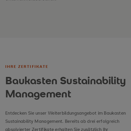
Wiedereingliederung
menschenrechtliche und arbeitsrechtliche
Sorgfaltspflichten
Mitarbeitermotivation, Chancengleichheit,
Mitbestimmung
Motive eines nachhaltigen Unternehmens
IHRE ZERTIFIKATE
Messung sozialer Nachhaltigkeit
Baukasten Sustainability
Ihre Vorteile
Management
Grundlagenwissen zu Nachhaltigkeit und
Entdecken Sie unser Weiterbildungsangebot im Baukasten
CSR/ESG
Sustainability Management. Bereits ab drei erfolgreich
Operative Umsetzung
absolvierter Zertifikate erhalten Sie zusätzlich Ihr