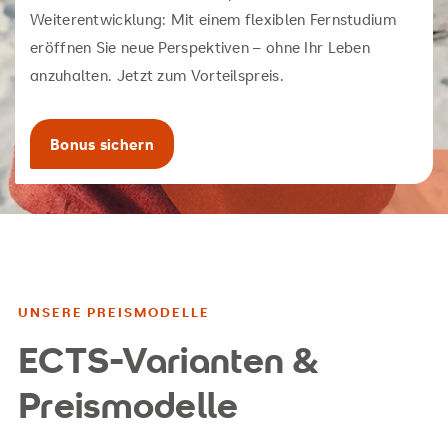
Verantwortung von Unternehmen
Weiterentwicklung: Mit einem flexiblen Fernstudium
eröffnen Sie neue Perspektiven – ohne Ihr Leben
Analytische Fähigkeiten zur Bewertung und
anzuhalten. Jetzt zum Vorteilspreis.
Verbesserung von Nachhaltigkeitsmaßnahmen
Projekt- und Change-Management für
Transformationsprozesse
Bonus sichern
Interdisziplinäre Zusammenarbeit mit
verschiedenen Fachbereichen
Innovationskompetenz zur Erkennung und
Umsetzung nachhaltiger Technologien
UNSERE PREISMODELLE
Kenntnisse der rechtlichen Rahmenbedingungen
ECTS-Varianten &
und Standards im Bereich Nachhaltigkeit
Preismodelle
Fähigkeit zur Kommunikation und Vermittlung von
Nachhaltigkeitsthemen