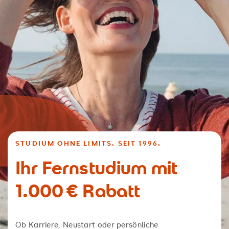
STUDIUM OHNE LIMITS. SEIT 1996.
Kompetenzen und Fähigkeiten
Ihr Fernstudium mit
Entwicklung und Umsetzung nachhaltiger
1.000 € Rabatt
Strategien und Geschäftsmodelle
Verständnis für ökologische und soziale
Ob Karriere, Neustart oder persönliche