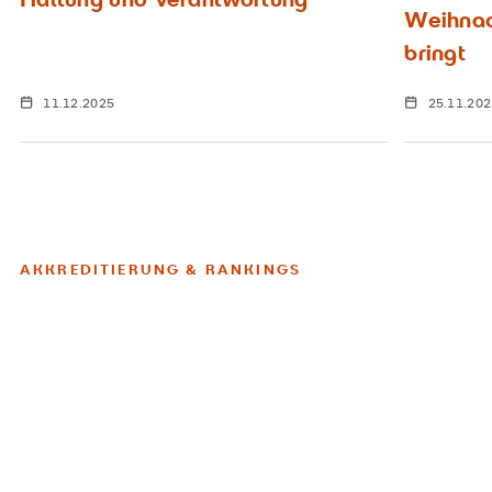
Weihnac
bringt
11.12.2025
25.11.20
AKKREDITIERUNG & RANKINGS