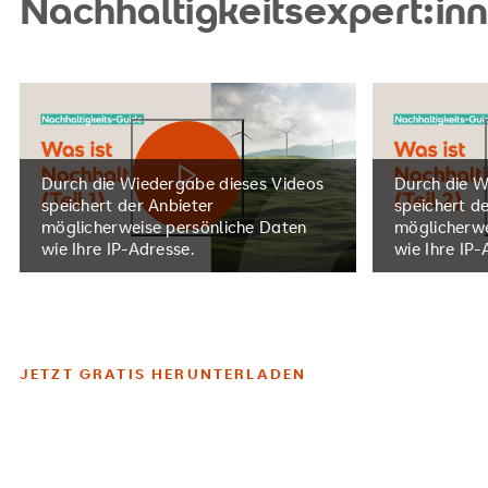
Nachhaltigkeitsexpert:in
Koordination unterschiedlicher
mögli
Stakeholder. …
Video abspielen
Durch die Wiedergabe dieses Videos
Durch die W
speichert der Anbieter
speichert d
möglicherweise persönliche Daten
möglicherwe
wie Ihre IP-Adresse.
wie Ihre IP-
JETZT GRATIS HERUNTERLADEN