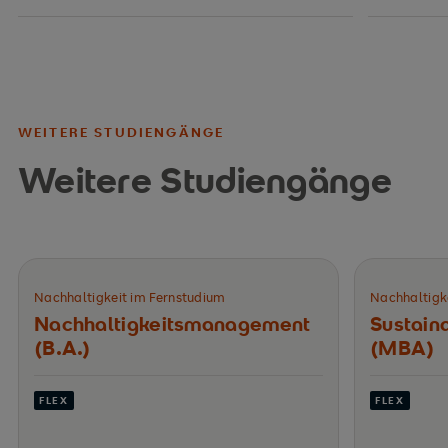
WEITERE STUDIENGÄNGE
Weitere Studiengänge
Nachhaltigkeit im Fernstudium
Nachhaltigk
Nachhaltigkeits­management
Sustain
(B.A.)
(MBA)
FLEX
FLEX