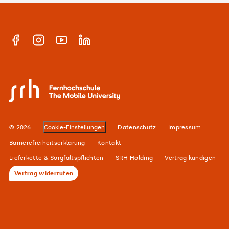
Warum SRH?
Bachelor
Alumni-Netzwerk
Master
Facebook
Instagram
YouTube
Linkedin
E-Campus
Anmeldung Newsletter
Hochschulteam
SRH Fernhochschule - The Mobile University
Karriere
Standorte
© 2026
Cookie-Einstellungen
Datenschutz
Impressum
Barrierefreiheitserklärung
Kontakt
Lieferkette & Sorgfaltspflichten
SRH Holding
Vertrag kündigen
Vertrag widerrufen