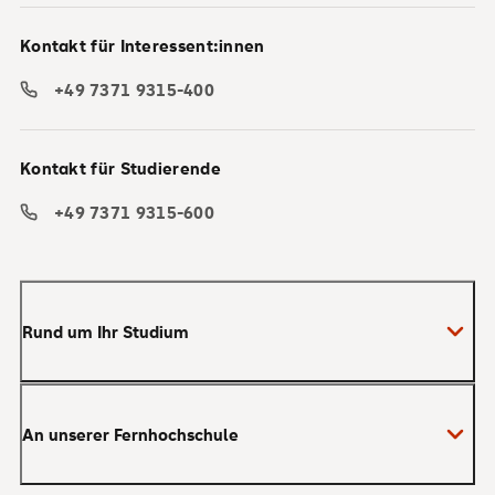
Kontakt für Interessent:innen
+49 7371 9315-400
Kontakt für Studierende
+49 7371 9315-600
Rund um Ihr Studium
Anmeldung zum Studium
An unserer Fernhochschule
Anrechnung von Vorleistungen
Studienberatung