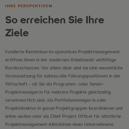
IHRE PERSPEKTIVEN
So erreichen Sie Ihre
Ihre Inhalte
Ziele
Grundbegriffe des Projektmanagements
Personalführung in Projekten
Fundierte Kenntnisse im operativen Projektmanagement
eröffnen Ihnen in der modernen Arbeitswelt vielfältige
Aufbauorganisation von Projekten
Karrierechancen. Vor allem aber sind sie eine wesentliche
Ablauforganisation eines Projektes
Voraussetzung für nahezu alle Führungspositionen in der
Wirtschaft – ob Sie als Programm- oder Senior-
Projekt-Controlling
Projektmanager:in für mehrere Projekte gleichzeitig
Krisen- und Konfliktmanagement
verantwortlich sind, als Portfoliomanager:in oder
Projektdirektor:in ganze Projektgruppen koordinieren und
Projektsteuerung
leiten wollen oder als Chief Project Officer für sämtliche
Projektmanagement-Aktivitäten eines Unternehmens
Ihre Vorteile