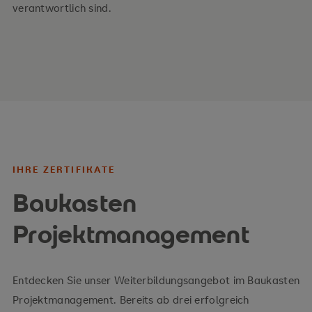
verantwortlich sind.
praxisnahe Einführung in das operative
Projektmanagement nach internationalen
Standards
klare Schnittstellen zu verbundenen
Managementfeldern wie dem strategischen
Projektmanagement
Berücksichtigung methodischer, prozessualer,
IHRE ZERTIFIKATE
organisatorischer und kultureller Dimensionen
Baukasten
hohe Praxisnähe durch Fallbeispiele
Projektmanagement
Entdecken Sie unser Weiterbildungsangebot im Baukasten
Projektmanagement. Bereits ab drei erfolgreich