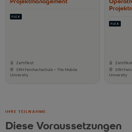
Projekt­management
Operati
Projek
FLEX
FLEX
Zertifikat
Zertifika
SRH Fernhochschule – The Mobile
SRH Fern
University
University
IHRE TEILNAHME
Diese Voraussetzungen