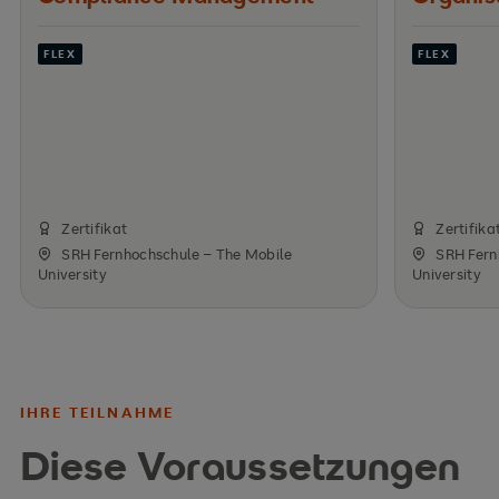
FLEX
FLEX
Zertifikat
Zertifika
SRH Fernhochschule – The Mobile
SRH Fern
University
University
IHRE TEILNAHME
Diese Voraussetzungen