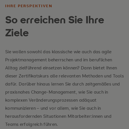
IHRE PERSPEKTIVEN
So erreichen Sie Ihre
Ihre Inhalte
Ziele
Grundlagen des Projektmanagements (inkl.
Methodik und Vorgehensmodelle)
Sie wollen sowohl das klassische wie auch das agile
Instrumente und Konzepte zum Change-
Projektmanagement beherrschen und im beruflichen
Management
Alltag zielführend einsetzen können? Dann bietet Ihnen
dieser Zertifikatskurs alle relevanten Methoden und Tools
Handlungsfelder sowie Rolle der Führung in
dafür. Darüber hinaus lernen Sie durch zeitgemäßes und
Change-Prozessen
praxisnahes Change-Management, wie Sie auch in
Implementierung von Projekten und Change-
komplexen Veränderungsprozessen adäquat
Prozessen sowie zielgruppenadäquate
kommunizieren – und vor allem, wie Sie auch in
Kommunikation
herausfordernden Situationen Mitarbeiter:innen und
Teams erfolgreich führen.