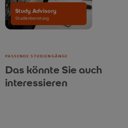
Study Advisory
Studienberatung
PASSENDE STUDIENGÄNGE
Das könnte Sie auch
interessieren
SPIEGEL Akademie
Projektman
Projekt- und Change
Projekt