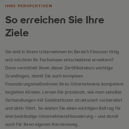
IHRE PERSPEKTIVEN
So erreichen Sie Ihre
Ihre Inhalte
Ziele
Wege der Unternehmensfinanzierung
Formen der Kreditfinanzierung
Sie sind in Ihrem Unternehmen im Bereich Finanzen tätig
und möchten Ihr Fachwissen entscheidend erweitern?
Bedeutung von Ratings
Dann vermittelt Ihnen dieser Zertifikatskurs wichtige
Arten von Ratings
Grundlagen, damit Sie auch komplexe
Finanzierungsmaßnahmen Ihres Unternehmens kompetent
Ablauf von Ratingprozessen
begleiten können. Lernen Sie praxisnah, wie man sensible
Umgang mit Ratingergebnissen
Verhandlungen mit Geldinstituten strukturiert vorbereitet
und aktiv führt. So leisten Sie einen wichtigen Beitrag für
Ihre Vorteile
eine beständige Unternehmensfinanzierung – und damit
auch für Ihren eigenen Karriereweg.