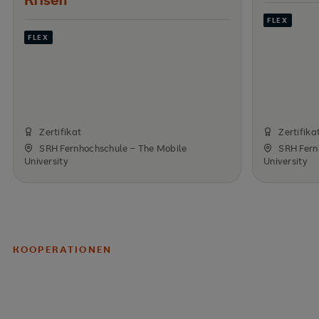
Krisen
FLEX
FLEX
Zertifikat
Zertifika
SRH Fernhochschule – The Mobile
SRH Fern
University
University
KOOPERATIONEN