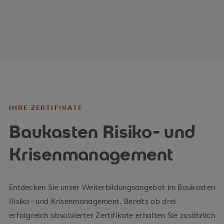
Wahrnehmung einer aktiven Rolle bei
Finanzierungsgesprächen
Mitwirkung bei einer ratingorientierten
Gestaltung der Kapitalstruktur
zielgerichtete Kommunikation mit
Ratingagenturen
IHRE ZERTIFIKATE
Baukasten Risiko- und
Krisenmanagement
Entdecken Sie unser Weiterbildungsangebot im Baukasten
Risiko- und Krisenmanagement. Bereits ab drei
erfolgreich absolvierter Zertifikate erhalten Sie zusätzlich