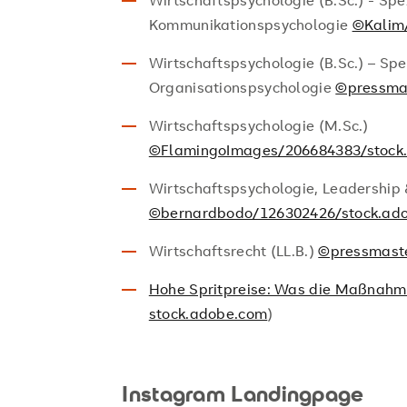
Wirtschaftspsychologie (B.Sc.) - Sp
Kommunikationspsychologie
©Kalim
Wirtschaftspsychologie (B.Sc.) – Spe
Organisationspsychologie
©pressma
Wirtschaftspsychologie (M.Sc.)
©FlamingoImages/206684383/stock
Wirtschaftspsychologie, Leadershi
©bernardbodo/126302426/stock.ad
Wirtschaftsrecht (LL.B.)
©pressmast
Hohe Spritpreise: Was die Maßnahme
stock.adobe.com
)
Instagram Landingpage