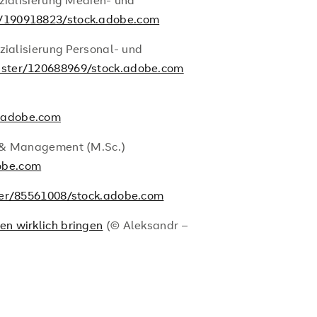
ezialisierung Medien- und
/190918823/stock.adobe.com
zialisierung Personal- und
ster/120688969/stock.adobe.com
.adobe.com
p & Management (M.Sc.)
obe.com
er/85561008/stock.adobe.com
n wirklich bringen
(© Aleksandr –