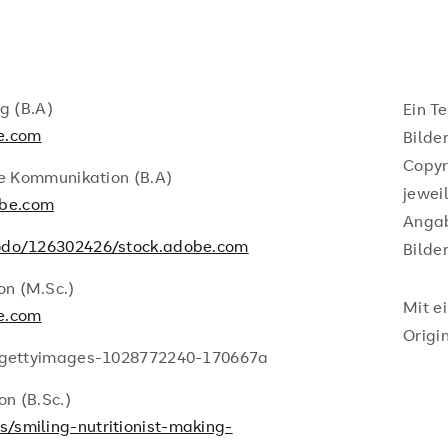
g (B.A)
Ein T
e.com
Bilde
Copyr
le Kommunikation (B.A)
jewei
obe.com
Angab
do/126302426/stock.adobe.com
Bilder
n (M.Sc.)
Mit e
e.com
Origi
.) gettyimages-1028772240-170667a
n (B.Sc.)
/smiling-nutritionist-making-