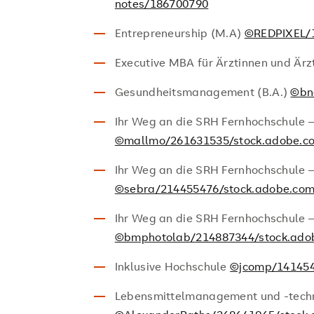
notes/186700790
Entrepreneurship (M.A)
©REDPIXEL/1
Executive MBA für Ärztinnen und Är
Gesundheitsmanagement (B.A.)
©bn
Ihr Weg an die SRH Fernhochschule
©mallmo/261631535/stock.adobe.c
Ihr Weg an die SRH Fernhochschule 
©sebra/214455476/stock.adobe.co
Ihr Weg an die SRH Fernhochschule –
©bmphotolab/214887344/stock.ado
Inklusive Hochschule
©jcomp/141454
Lebensmittelmanagement und -techn