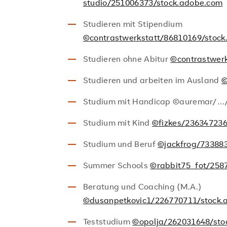
studio/251006373/stock.adobe.com
Studieren mit Stipendium
©contrastwerkstatt/86810169/stoc
Studieren ohne Abitur
©contrastwer
Studieren und arbeiten im Ausland
©
Studium mit Handicap ©auremar/…/
Studium mit Kind
©fizkes/236347236
Studium und Beruf
©jackfrog/73388
Summer Schools
©rabbit75_fot/258
Beratung und Coaching (M.A.)
©dusanpetkovic1/226770711/stock.
Teststudium
©opolja/262031648/sto