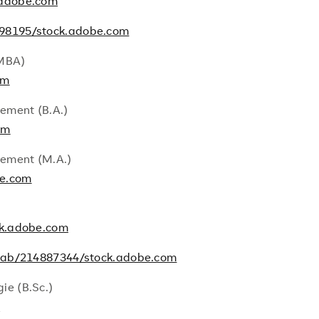
.adobe.com
98195/stock.adobe.com
(MBA)
om
ment (B.A.)
om
ement (M.A.)
e.com
ck.adobe.com
ab/214887344/stock.adobe.com
e (B.Sc.)
m