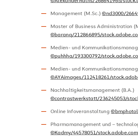
©AlexanderRaths/268641965/stock
Management (M.Sc.)
©nd3000/2664
Master of Business Administration 
©baranq/212866895/stock.adobe.c
Medien- und Kommunikationsmanage
©puhhha/193300792/stock.adobe.c
Medien- und Kommunikationsmanag
©AYAimages/112418261/stock.adob
Nachhaltigkeitsmanagement (B.A.)
©contrastwerkstatt/236245053/sto
Online Infoveranstaltung
©bmphotol
Pharmamanagement und – technologi
©Kadmy/44578051/stock.adobe.co