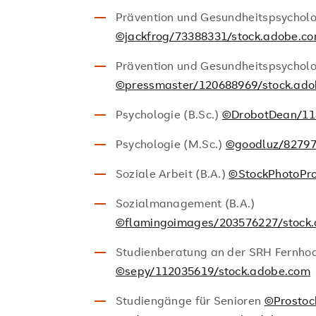
Prävention und Gesundheitspsycholog
©jackfrog/73388331/stock.adobe.c
Prävention und Gesundheitspsycholo
©pressmaster/120688969/stock.ad
Psychologie (B.Sc.)
©DrobotDean/11
Psychologie (M.Sc.)
©goodluz/82797
Soziale Arbeit (B.A.)
©StockPhotoPr
Sozialmanagement (B.A.)
©flamingoimages/203576227/stock
Studienberatung an der SRH Fernho
©sepy/112035619/stock.adobe.com
Studiengänge für Senioren
©Prostoc