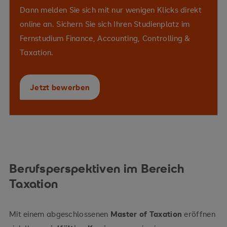
Dann melden Sie sich mit nur wenigen Klicks direkt
Organisationsformen
Tax Compliance-
online an. Sichern Sie sich Ihren Studienplatz im
grenzüberschreitender Wirtschaftstätigkeiten
Instrumenten
Fernstudium Finance, Accounting, Controlling &
Selbstkompetenz
Taxation.
Tax Compliance
Jetzt bewerben
Doppelbesteuerungsabkommen
Standortentscheidungen
Kommunikations- und
Verrechnungspreiskonzepte
Kooperationskompetenzen
Berufsperspektiven im Bereich
Compliance-
Taxation
Beauftragten
Mit einem abgeschlossenen
Master of Taxation
eröffnen
Tax