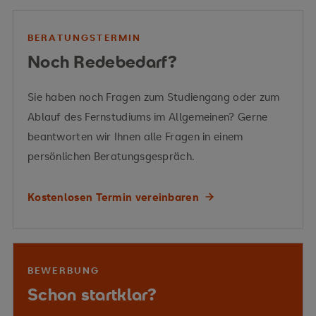
rechtliche Bedeutung von Steuern
Tax CMS Prüfung
verfahrensrechtlicher Regelungen
BERATUNGSTERMIN
Auslandsbezug
Noch Redebedarf?
unternehmerische Entscheidungen
steuerliche
Cooperative Compliance
Gestaltungsempfehlungen
Sie haben noch Fragen zum Studiengang oder zum
Ansätze
Tax CMS
Gestaltungsempfehlungen
Ablauf des Fernstudiums im Allgemeinen? Gerne
Vermittelte Kompetenzen
nichtfinanzielle Berichterstattung
beantworten wir Ihnen alle Fragen in einem
Steuerberechnungen
Vorteilhaftigkeitsanalysen
persönlichen Beratungsgespräch.
Vermittelte Kompetenzen
Grundlagen des internationalen Steuerrechts
Kostenlosen Termin vereinbaren
grenzüberschreitende Sachverhalte
Steuerberechnungen
Tax
wissenschaftliches Arbeiten
Verrechnungspreisregelungen
Compliance Management Systems
BEPS-Projekt
Kommunikations- und Kooperationsfähigkeit
BEWERBUNG
Tax CMS
Schon startklar?
Gruppendiskussionen