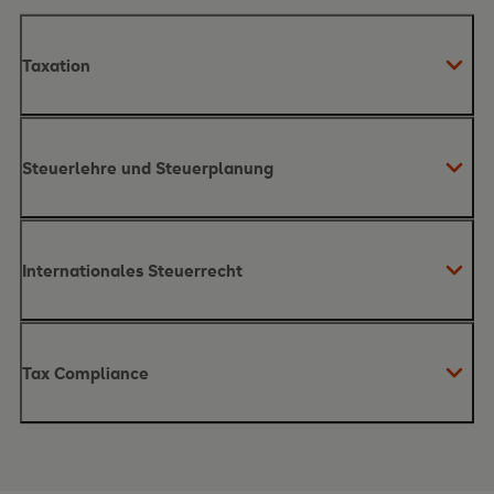
Taxation
Inhalte des Moduls
Steuerlehre und Steuerplanung
Taxation
Inhalte des Moduls
Systematik des Steuersystems
Internationales Steuerrecht
Steuerlehre und Steuerplanung
Inhalte des Moduls
Einkommensteuer
Tax Compliance
Internationales Steuerrecht
ausländischen Einkünften
Außensteuergesetz
Inhalte des Moduls
Körperschaftsteuer
Gewerbesteuer
Umsatzsteuer
Doppelbesteuerungsabkommen
Besteuerungsansprüche der Staaten