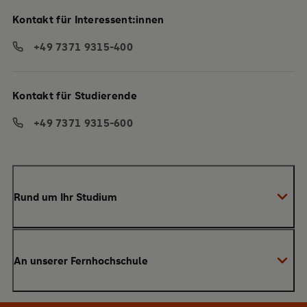
Kontakt für Interessent:innen
+49 7371 9315-400
Kontakt für Studierende
+49 7371 9315-600
Rund um Ihr Studium
Anmeldung zum Studium
An unserer Fernhochschule
Anrechnung von Vorleistungen
Studienberatung
Warum SRH?