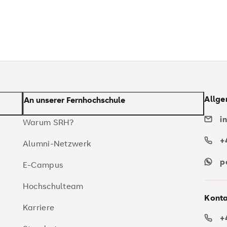
Allge
An unserer Fernhochschule
i
Warum SRH?
+
Alumni-Netzwerk
p
E-Campus
Hochschulteam
Konta
Karriere
+