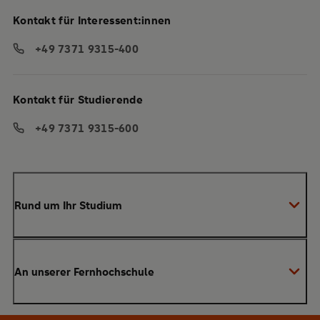
Kontakt für Interessent:innen
+49 7371 9315-400
Kontakt für Studierende
+49 7371 9315-600
Rund um Ihr Studium
Anmeldung zum Studium
An unserer Fernhochschule
Anrechnung von Vorleistungen
Studienberatung
Warum SRH?