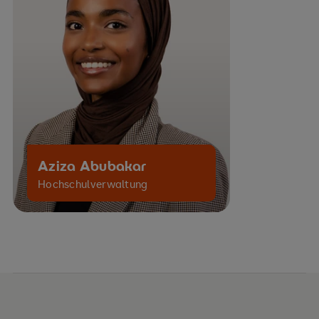
Aziza Abubakar
Hochschulverwaltung