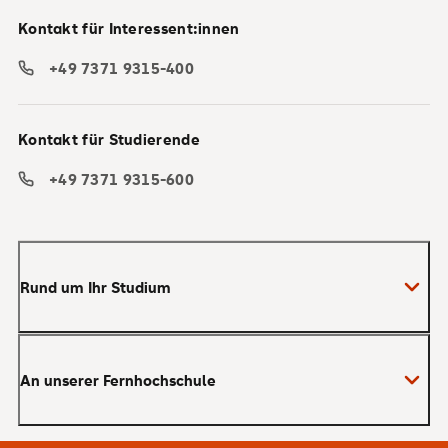
Kontakt für Interessent:innen
+49 7371 9315-400
Kontakt für Studierende
+49 7371 9315-600
Rund um Ihr Studium
Anmeldung zum Studium
An unserer Fernhochschule
Anrechnung von Vorleistungen
Studienberatung
Warum SRH?