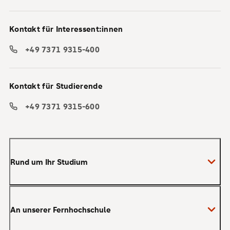
Kontakt für Interessent:innen
+49 7371 9315-400
Kontakt für Studierende
+49 7371 9315-600
Rund um Ihr Studium
Anmeldung zum Studium
An unserer Fernhochschule
Anrechnung von Vorleistungen