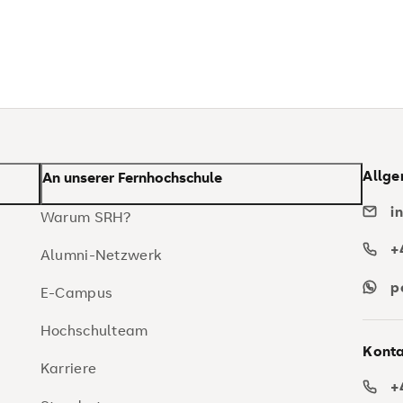
Allge
An unserer Fernhochschule
i
Warum SRH?
+
Alumni-Netzwerk
p
E-Campus
Hochschulteam
Konta
Karriere
+