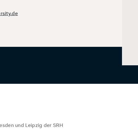
rsity.de
resden und Leipzig der SRH