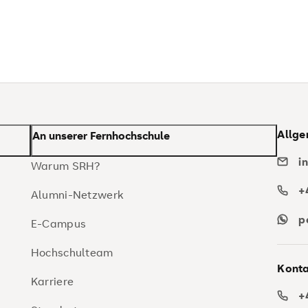
Allge
An unserer Fernhochschule
i
Warum SRH?
+
Alumni-Netzwerk
p
E-Campus
Hochschulteam
Konta
Karriere
+