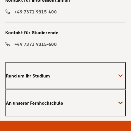
+49 7371 9315-400
Kontakt für Studierende
+49 7371 9315-600
Rund um Ihr Studium
Anmeldung zum Studium
An unserer Fernhochschule
Anrechnung von Vorleistungen
Studienberatung
Warum SRH?
Bachelor