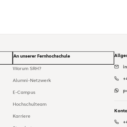
Allge
An unserer Fernhochschule
i
Warum SRH?
+
Alumni-Netzwerk
p
E-Campus
Hochschulteam
Konta
Karriere
+