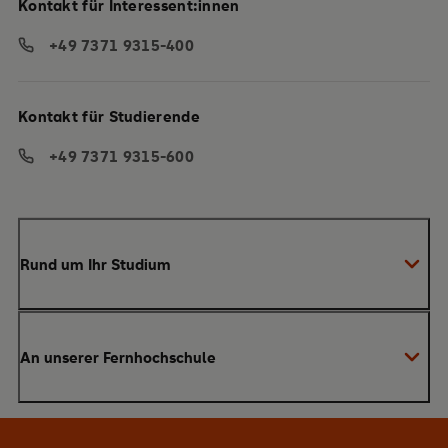
Kontakt für Interessent:innen
+49 7371 9315-400
Kontakt für Studierende
+49 7371 9315-600
Rund um Ihr Studium
Anmeldung zum Studium
An unserer Fernhochschule
Anrechnung von Vorleistungen
Studienberatung
Warum SRH?