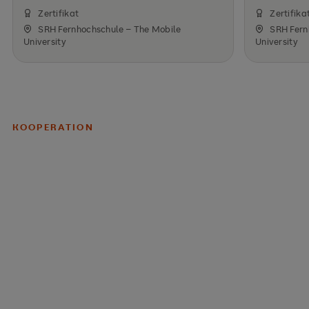
Zertifikat
Zertifika
SRH Fernhochschule – The Mobile
SRH Fern
University
University
KOOPERATION