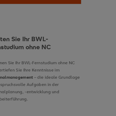
agilen
aktive
 morgen
rten Sie Ihr BWL-
nstudium ohne NC
-Konzepten
nen Sie Ihr BWL-Fernstudium ohne NC
ertiefen Sie Ihre Kenntnisse im
onalmanagement
– die ideale Grundlage
agementprozesse
xten erfolgreich einzusetzen
nspruchsvolle Aufgaben in der
nalplanung, -entwicklung und
beiterführung.