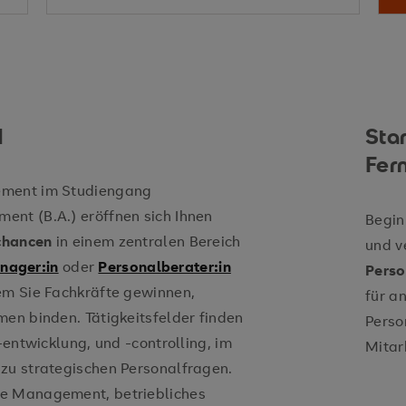
Imperativs
Agilität
Mitgestaltung der Arbeitswelt von
M
Sta
Fer
ement im Studiengang
Leadership
ent (B.A.) eröffnen sich Ihnen
Begin
echancen
in einem zentralen Bereich
und v
nager:in
oder
Personalberater:in
Pers
Gestaltung moderner Personalman
Wissen in realen Unternehmenskonte
em Sie Fachkräfte gewinnen,
für a
men binden. Tätigkeitsfelder finden
Perso
-entwicklung, und -controlling, im
Mitar
zu strategischen Personalfragen.
ge Management, betriebliches