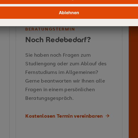
Ansätze für die effiziente Organisa
Personalaufgaben
le
Vermittelte Kompetenzen
BERATUNGSTERMIN
Noch Redebedarf?
Agile Leadership
Sie haben noch Fragen zum
Vermittelte Kompetenzen
SCRUM-F
Studiengang oder zum Ablauf des
Arbe
Fernstudiums im Allgemeinen?
Verhältnis
gesells
Vermittelte Kompetenzen
Gerne beantworten wir Ihnen alle
Fragen in einem persönlichen
Human Capital Management
w
Beratungsgespräch.
Personalmanagement
strategischer Instrumente
Personalmanagements
Kostenlosen Termin vereinbaren
Vermittelte Kompetenzen