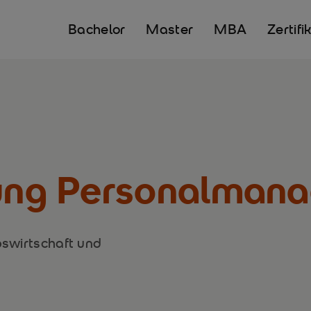
Bachelor
Master
MBA
Zertifi
rung Personalman
bswirtschaft und