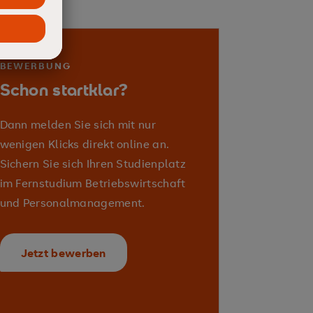
zeitgemäße
tion und Steuerung von
rnenden Organisation
BEWERBUNG
Digital &
Schon startklar?
Dann melden Sie sich mit nur
rameworks
wenigen Klicks direkt online an.
it als soziales und reguliertes
Sichern Sie sich Ihren Studienplatz
chaftliche Veränderungen
im Fernstudium Betriebswirtschaft
und Personalmanagement.
ertorientiertes
operativen
Jetzt bewerben