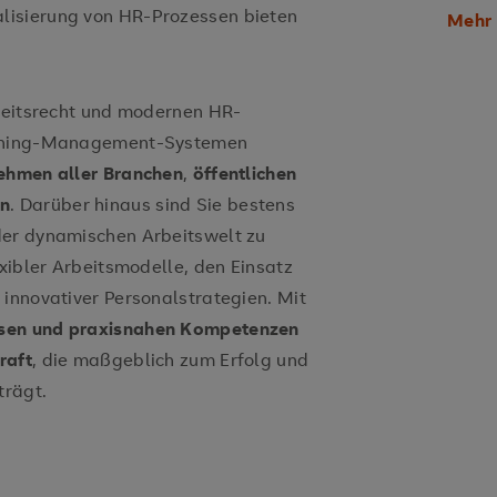
lisierung von HR-Prozessen bieten
Mehr 
New Work
rbeitsrecht und modernen HR-
earning-Management-Systemen
ehmen aller Branchen
,
öffentlichen
en
. Darüber hinaus sind Sie bestens
der dynamischen Arbeitswelt zu
exibler Arbeitsmodelle, den Einsatz
 innovativer Personalstrategien. Mit
ssen und praxisnahen Kompetenzen
raft
, die maßgeblich zum Erfolg und
trägt.