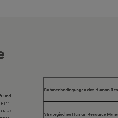
e
Rahmenbedingungen des Human Re
ft und
e Ihr
Inhalte des Moduls
n sich
Strategisches Human Resource Man
ment
.