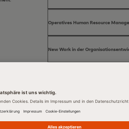
Einbli
Inhalte des Moduls
gesellschaftlichen, ökonomischen un
Operatives Human Resource Manag
Arbeitswelt prägen
Inhalte des Moduls
und Kontrolle von Maßnahmen im 
New Work in der Organisationsentwi
ganzheitliche Integration v
Personalmarketing und Personalcont
syste
Inhalte des Moduls
Gestaltung zentraler Personalproze
Wandel der Arbeitswelt
New Work in der Organis
Individualisierung von Arbeit
Herausforderungen sowohl auf Mitar
Managementseite
Gesundheitsförderung und Präventi