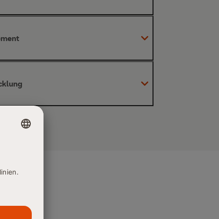
ck in die rechtlichen,
d politischen Faktoren, die die
ement
strategische Planung, Umsetzung
Personalmanagement
cklung
on Personalpolitik,
rolling
matische Analyse, Bewertung und
sse
ationsentwicklung
Flexibilisierung und
aktuellen
Organisationsformen
beiter- als auch auf
innovative Strategien zur
agilen Organisation
on