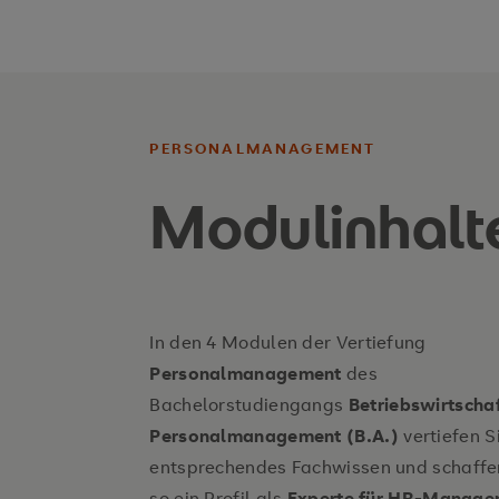
PERSONALMANAGEMENT
Modulinhalt
In den 4 Modulen der Vertiefung
Personalmanagement
des
Bachelorstudiengangs
Betriebswirtscha
Personalmanagement (B.A.)
vertiefen Si
entsprechendes Fachwissen und schaffe
so ein Profil als
Experte für HR-Manage