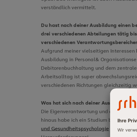
verständlich vermittelt.
Du hast nach deiner Ausbildung einen be
drei verschiedenen Abteilungen tätig bi
verschiedenen Verantwortungsbereiche
Aufgrund meiner vielseitigen Interessen 
Ausbildung in Personal& Organisationsen
Debitorenbuchhaltung und dem zentralen
Arbeitsalltag ist super abwechslungsrei
verschiedenen Richtungen gleichzeitig w
Was hat sich nach deiner Ausbildung ber
Die Eigenverantwortung und die eigenstä
hinaus habe ich ein Studium bei uns be
und Gesundheitspsychologie
– ich fre