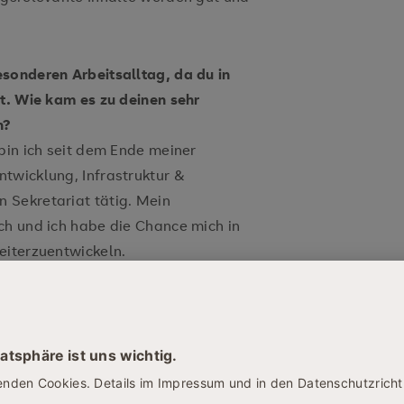
sonderen Arbeitsalltag, da du in
st. Wie kam es zu deinen sehr
n?
bin ich seit dem Ende meiner
twicklung, Infrastruktur &
 Sekretariat tätig. Mein
ch und ich habe die Chance mich in
eiterzuentwickeln.
uflich verändert?
ndige Zeiteinteilung. Darüber
gonnen, den
Bachelor in Prävention
ue mich auf die neuen