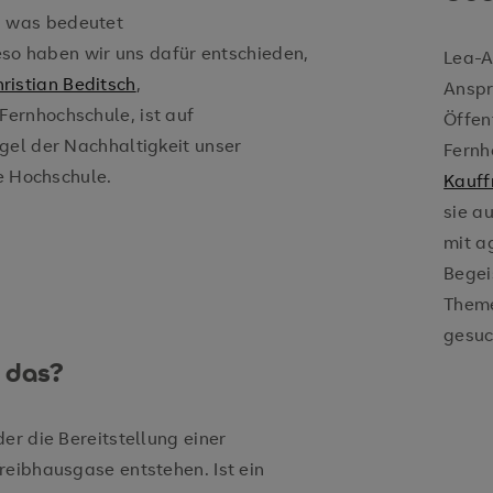
h was bedeutet
ieso haben wir uns dafür entschieden,
Lea-A
ristian Beditsch
,
Anspr
ernhochschule, ist auf
Öffen
gel der Nachhaltigkeit unser
Fernh
le Hochschule.
Kauff
sie a
mit a
Begei
Theme
gesuc
 das?
er die Bereitstellung einer
reibhausgase entstehen. Ist ein