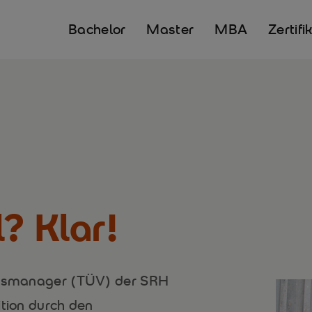
Bachelor
Master
MBA
Zertifi
? Klar!
eitsmanager (TÜV) der SRH
ition durch den