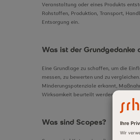
Veranstaltung oder eines Produkts entst
Rohstoffen, Produktion, Transport, Hand
Entsorgung ein.
Was ist der Grundgedanke
Eine Grundlage zu schaffen, um die Einfl
messen, zu bewerten und zu vergleiche
Minderungspotenziale erkannt, Maßnahm
Wirksamkeit beurteilt werden.
Was sind Scopes?