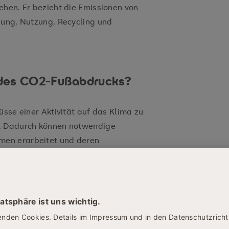
ehen. Er bezieht die Emissionen von
lung, Nutzung, Recycling und
 des CO2-Fußabdrucks?
üsse einer Aktivität auf das Klima zu
n. Dadurch können notwendige
en erarbeitet und deren