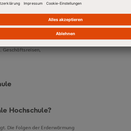
 entstehenden Treibhausgase nach
dem Greenhouse Gas Protocols lassen
e 2 und Scope 3 aufteilen:
k
gene Energien z.B. Stromverbrauch,
. Geschäftsreisen,
hule
ale Hochschule?
ängt. Die Folgen der Erderwärmung