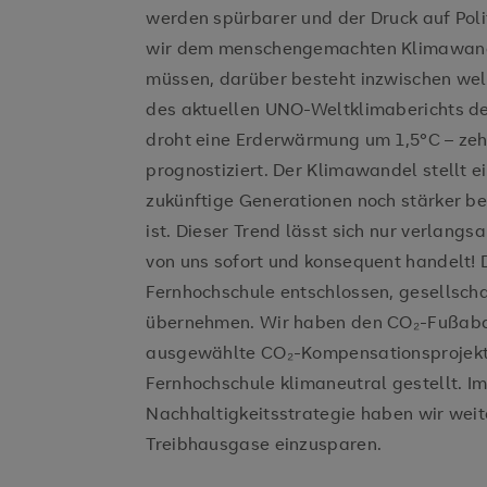
werden spürbarer und der Druck auf Pol
wir dem menschengemachten Klimawand
müssen, darüber besteht inzwischen welt
des aktuellen UNO-Weltklimaberichts de
droht eine Erderwärmung um 1,5°C – zeh
prognostiziert. Der Klimawandel stellt e
zukünftige Generationen noch stärker bet
ist. Dieser Trend lässt sich nur verlang
von uns sofort und konsequent handelt!
Fernhochschule entschlossen, gesellsch
übernehmen. Wir haben den CO₂-Fußabdr
ausgewählte CO₂-Kompensationsprojekte
Fernhochschule klimaneutral gestellt. 
Nachhaltigkeitsstrategie haben wir we
Treibhausgase einzusparen.