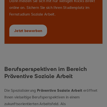
Dann melden Sie sich mit nur wenigen Klicks direkt
Kriminalprävention
online an. Sichern Sie sich Ihren Studienplatz im
Vermeidungsstrategien
Fernstudium Soziale Arbeit.
Promotionsstrategien
Jetzt bewerben
Konflikte
Berufsperspektiven im Bereich
Präventive Soziale Arbeit
professionelles Handeln
Die Spezialisierung
Präventive Soziale Arbeit
eröffnet
Selbstwirksamkeit
Ihnen vielseitige Berufsperspektiven in einem
zukunftsorientierten Arbeitsfeld. Als