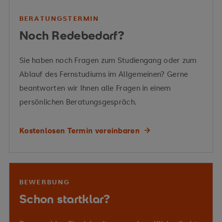
BERATUNGSTERMIN
Noch Redebedarf?
Sie haben noch Fragen zum Studiengang oder zum
Ablauf des Fernstudiums im Allgemeinen? Gerne
beantworten wir Ihnen alle Fragen in einem
persönlichen Beratungsgespräch.
Vermittelte Kompetenzen
Vermittelte Kompetenzen
Kostenlosen Termin vereinbaren
Präventionsstrategien
Kriminalprävention
Risikofaktoren
Risiko- und
BEWERBUNG
Schutzfaktoren
Schutzfaktoren
Schon startklar?