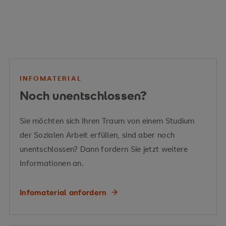
Kriminalprävention
Risikofaktoren
Schutzfaktoren
INFOMATERIAL
Präventionsebenen
Noch unentschlossen?
Sie möchten sich Ihren Traum von einem Studium
Extremismusprävention
der Sozialen Arbeit erfüllen, sind aber noch
Lebenswelten und
unentschlossen? Dann fordern Sie jetzt weitere
Kriminalität
Informationen an.
Risiko-
Infomaterial anfordern
und Schutzfaktoren
Salutogenesemodell