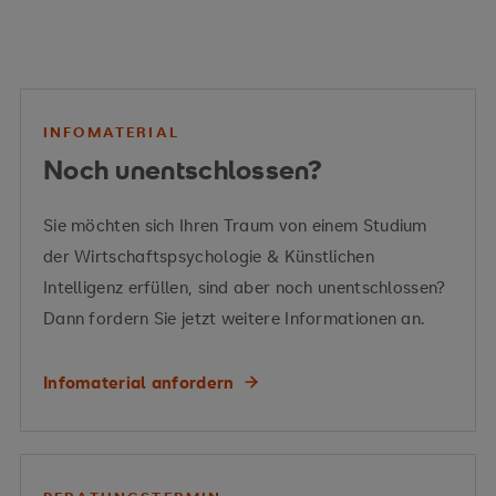
Mensch-KI- und Mensch-
Roboter-Interaktion
Organisationsentwicklung
INFOMATERIAL
Change
Führungsansätzen mit KI
Noch unentschlossen?
Koexistenz, Kooperation und
Managements
Post Merger Integration
und Robotern
Kollaboration
Sie möchten sich Ihren Traum von einem Studium
Teamarbeit, Teamentwicklung und Motivation
algorithmisches Management
der Wirtschaftspsychologie & Künstlichen
Intelligenz erfüllen, sind aber noch unentschlossen?
Akzeptanz, Widerstand
Dann fordern Sie jetzt weitere Informationen an.
und Vertrauen gegenüber KI und Robotik
Employer Branding
KI Change
Infomaterial anfordern
Canvas
inklusiven Design
hybriden Teamarbeit