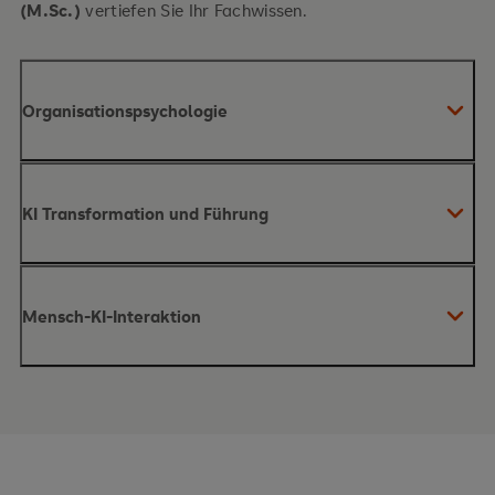
(M.Sc.)
vertiefen Sie Ihr Fachwissen.
Organisationspsychologie
Inhalte des Moduls
KI Transformation und Führung
Inhalte des Moduls
Mensch-KI-Interaktion
klassische und moderne
Organisationstheorien
Inhalte des Moduls
Organisationskultur,
Organisationswandel durch KI
Kommunikation und Interaktion