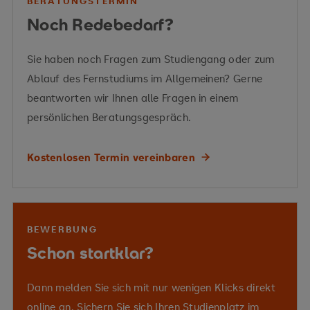
BERATUNGSTERMIN
Vermittelte Kompetenzen
Noch Redebedarf?
Sie haben noch Fragen zum Studiengang oder zum
organisationspsychologische Konzepte, Theorien
Ablauf des Fernstudiums im Allgemeinen? Gerne
Vermittelte Kompetenzen
realen
und Methoden
beantworten wir Ihnen alle Fragen in einem
Anwendungsmöglichkeiten
persönlichen Beratungsgespräch.
leistungsrelevante Strukturen und Prozesse
Kostenlosen Termin vereinbaren
KI-
Transformationsprozesses
Vermittelte Kompetenzen
BEWERBUNG
KI und Robotern auf
Schon startklar?
Führungsaufgaben
Dann melden Sie sich mit nur wenigen Klicks direkt
Ursachen
online an. Sichern Sie sich Ihren Studienplatz im
und Zusammenhänge von Leistung