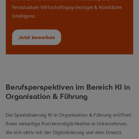
Interaktionsformen zwischen
Fernstudium Wirtschaftspsychologie & Künstliche
Interventionen zur
Menschen, KI und Robotik
Intelligenz.
Organisationsentwicklung
Einstellungen und
Akzeptanz gegenüber KI
Jetzt bewerben
wissenschaftliche
Reflexionsfähigkeit
Berufsperspektiven im Bereich KI in
Organisation & Führung
Die Spezialisierung KI in Organisation & Führung eröffnet
ethischen
Ihnen vielseitige Karrieremöglichkeiten in Unternehmen,
Herausforderungen der KI-Integration
die sich aktiv mit der Digitalisierung und dem Einsatz