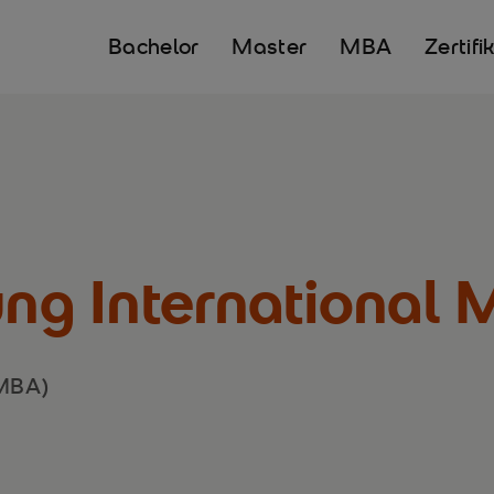
Bachelor
Master
MBA
Zertifi
rung Internationa
(MBA)