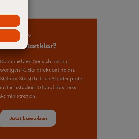
tsethik
sozialer
porate Social Responsibility (CSR)
BEWERBUNG
keit
Schon startklar?
Dann melden Sie sich mit nur
wenigen Klicks direkt online an.
China
Sichern Sie sich Ihren Studienplatz
im Fernstudium Global Business
e Seidenstraße
Administration.
Jetzt bewerben
rketing-Mix