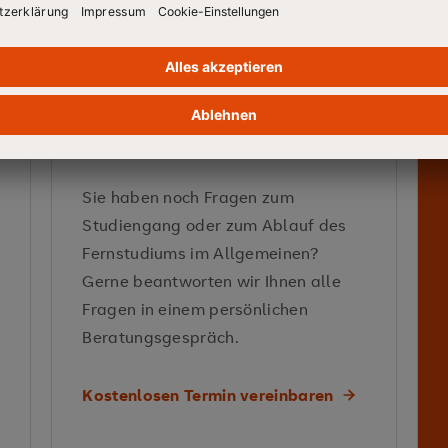
Wirtschaf
Verantwortung
Cor
BERATUNGSTERMIN
Stakeholder-Theorie
Nachhaltig
Noch Redebedarf?
Markteintrittsstrategien
Sie haben noch Fragen zum
Studiengang oder zum Ablauf des
Vermittelte Kompetenzen
Fernstudiums im Allgemeinen?
Gerne beantworten wir Ihnen alle
Vermittelte Kompetenzen
Neu
Fragen in einem persönlichen
Beratungsgespräch.
Kostenlosen Termin vereinbaren
Ma