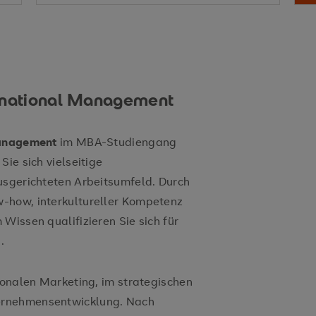
Vermittelte Kompetenzen
ernational Management
Entry Mod
Management
im MBA-Studiengang
Sie sich vielseitige
usgerichteten Arbeitsumfeld. Durch
-how, interkultureller Kompetenz
Wissen qualifizieren Sie sich für
n.
ionalen Marketing, im strategischen
ernehmensentwicklung. Nach