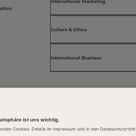
International Marketing
ation
Inhalte des Moduls
Culture & Ethics
International Marketing
Inhalte des Moduls
International Business
Culture & Ethics
Inhalte des Moduls
Standardis
International Business
Globalisierung
internationale Marketingstrategien