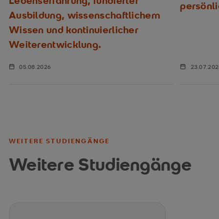
Lebenserfahrung, fundierter
persönl
Ausbildung, wissenschaftlichem
Wissen und kontinuierlicher
Weiterentwicklung.
05.08.2026
23.07.20
WEITERE STUDIENGÄNGE
Weitere Studiengänge