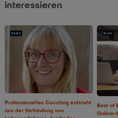
interessieren
NEWS
BLOG
Professionelles Coaching entsteht
Best of
aus der Verbindung von
Online-