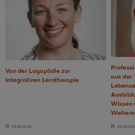
Profess
Von der Logopädie zur
aus der
Integrativen Lerntherapie
Lebenser
Ausbild
Wissen u
Weitere
05.08.2026
05.08.20