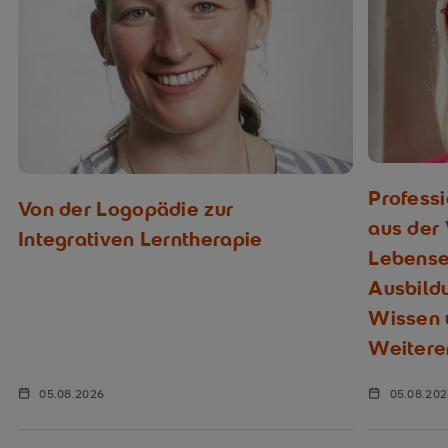
Profess
Von der Logopädie zur
aus der
Integrativen Lerntherapie
Lebenser
Ausbild
Wissen u
Weitere
05.08.2026
05.08.20