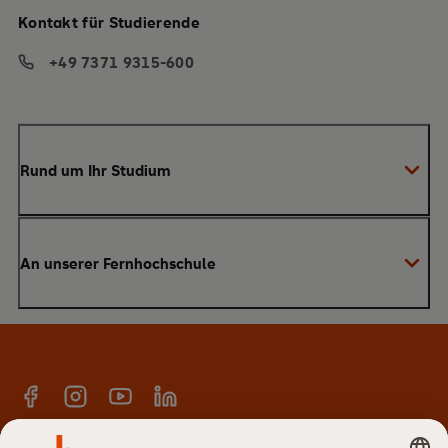
Kontakt für Studierende
+49 7371 9315-600
Rund um Ihr Studium
Anmeldung zum Studium
An unserer Fernhochschule
Anrechnung von Vorleistungen
Studienberatung
Warum SRH?
Bachelor
Alumni-Netzwerk
Master
Facebook
Instagram
YouTube
Linkedin
E-Campus
Anmeldung Newsletter