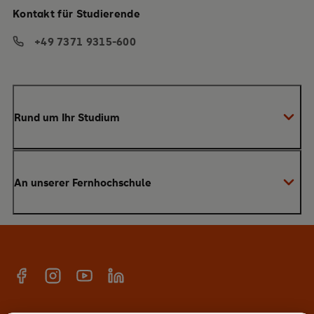
Kontakt für Studierende
+49 7371 9315-600
Rund um Ihr Studium
Anmeldung zum Studium
An unserer Fernhochschule
Anrechnung von Vorleistungen
Studienberatung
Warum SRH?
Bachelor
Alumni-Netzwerk
Master
Facebook
Instagram
YouTube
Linkedin
E-Campus
Anmeldung Newsletter
Hochschulteam