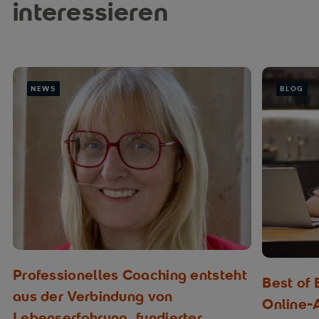
interessieren
NEWS
BLOG
Professionelles Coaching entsteht
Best of
aus der Verbindung von
Online-
Lebenserfahrung, fundierter