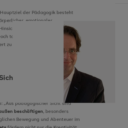
Hauptziel der Pädagogik besteht
örperlicher, emotionaler,
 Hinsicht zu fördern. Ganz schön
och tatsächlich sind solche
ert zu verschenken, als man
Sicht ein gutes
o: „Aus pädagogischer Sicht sind
raußen beschäftigen
, besonders
glichen Bewegung und Abenteuer im
sets
fördern nicht nur die Kreativität,