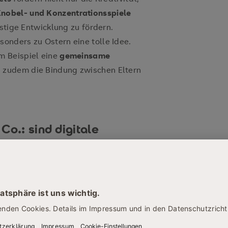
nobel- und Konzentrationsspiele
istige Entwicklung zu fördern.
esonders zu Ostern eine tolle Idee.
m Beispiel eine
gemeinsame
n zudem die Bindung zwischen Eltern
Co.: sind digitale
chenk?
n Geschenkwunsch mit zunehmendem
wird. Wie sollte man damit umgehen,
ein Smartphone oder Guthabenkarten
ien sind in gewissem Maße schon