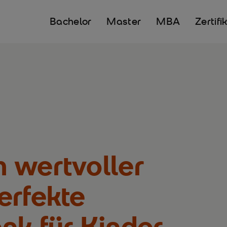
Bachelor
Master
MBA
Zertifi
 wertvoller
erfekte
nk für Kinder