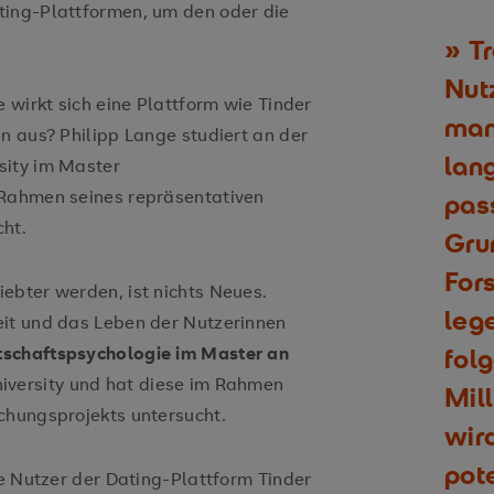
ting-Plattformen, um den oder die
Tr
Nutz
 wirkt sich eine Plattform wie Tinder
man
n aus? Philipp Lange studiert an der
lang
sity im Master
 Rahmen seines repräsentativen
pas
ht.
Gru
For
ebter werden, ist nichts Neues.
lege
eit und das Leben der Nutzerinnen
tschaftspsychologie im Master an
fol
iversity und hat diese im Rahmen
Mil
chungsprojekts untersucht.
wird
pote
he Nutzer der Dating-Plattform Tinder