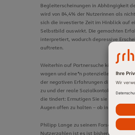
Begleiterscheinungen in Abhängigkeit d
wird von 84,4% der Nutzerinnen als nic
sich die investierte Zeit im Hinblick auf
Selbstbild auswirkt. Die gemachten Erf
interpretiert, wodurch depressive Ersc
auftreten.
Weiterhin auf Partnersuche könnte Frau 
wagen und eine*n potenzielle*n Partner*i
der negativen Erfahrungen die Kontaktv
zu und der reale Sozialkontakt nimmt ab.
die tindert: Ermutigen Sie sie ruhig, da
Augen offen zu halten – ob in der Bahn,
Philipp Lange zu seinem Forschungsproje
Nutzerzahlen ist es ist bisher mangelhaf