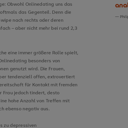
ana
age: Obwohl Onlinedating uns das
 oftmals das Gegenteil. Denn die
Phil
wipe nach rechts oder deren
fach – aber nicht mehr bei rund 2,3
he eine immer größere Rolle spielt,
 Onlinedating besonders von
nen genutzt wird. Die Frauen,
er tendenziell offen, extrovertiert
ereitschaft für Kontakt mit fremden
 Frau jedoch tindert, desto
Eine hohe Anzahl von Treffen mit
ich ebenso negativ aus.
s zu depressiven