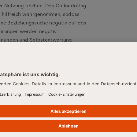
er Nutzung reichen. Das Onlinedating
ht hilfreich wahrgenommen, sodass
 eine Beziehungssuche negativ auf das
ahrungen werden negativ
heinungen und Selbstentwertung
im „echten“ Leben den ersten Schritt
n anflirten. Allerdings nehmen trotz
ersuche über Plattformen weiterhin
 Falls Sie also eine Freundin kennen,
s Handy beiseitezulegen und die
 beim Bäcker oder beim Sport.
kt: „Trotz der rasant steigenden
t erforscht, was langfristig mit den