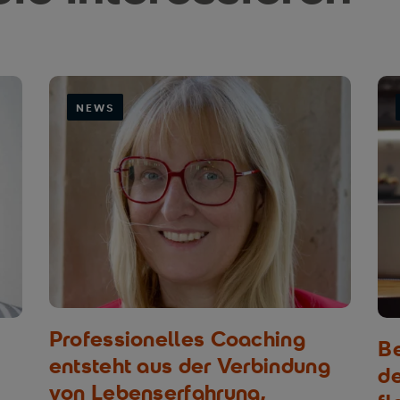
NEWS
Professionelles Coaching
Be
entsteht aus der Verbindung
d
von Lebenserfahrung,