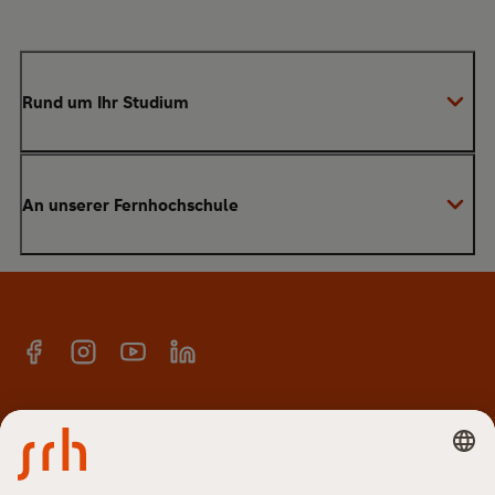
Rund um Ihr Studium
Anmeldung zum Studium
An unserer Fernhochschule
Anrechnung von Vorleistungen
Studienberatung
Warum SRH?
Bachelor
Alumni-Netzwerk
Master
Facebook
Instagram
YouTube
Linkedin
E-Campus
Anmeldung Newsletter
Hochschulteam
SRH Fernhochschule - The Mobile University
Karriere