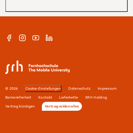
Anrechnung von Vorleistungen
Studienberatung
Warum SRH?
Bachelor
Alumni-Netzwerk
Master
Facebook
Instagram
YouTube
Linkedin
E-Campus
Anmeldung Newsletter
Hochschulteam
SRH Fernhochschule - The Mobile University
Karriere
Standorte
© 2026
Cookie-Einstellungen
Datenschutz
Impressum
Barrierefreiheit
Kontakt
Lieferkette
SRH Holding
Vertrag kündigen
Vertrag widerrufen