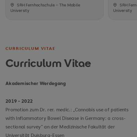
SRH Fernhochschule – The Mobile
SRH Fern
University
University
CURRICULUM VITAE
Curriculum Vitae
Akademischer Werdegang
2019 - 2022
Promotion zum Dr. rer. medic.: „Cannabis use of patients
with Inflammatory Bowel Disease in Germany: a cross-
sectional survey“ an der Medizinische Fakultät der
Universität Duisburg-Essen