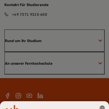
Kontakt für Studierende
+49 7371 9315-600
Rund um Ihr Studium
Anmeldung zum Studium
An unserer Fernhochschule
Anrechnung von Vorleistungen
Studienberatung
Warum SRH?
Bachelor
Alumni-Netzwerk
Master
Facebook
Instagram
YouTube
Linkedin
E-Campus
Anmeldung Newsletter
Hochschulteam