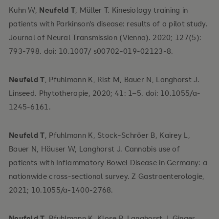
Kuhn W,
Neufeld T
, Müller T. Kinesiology training in
patients with Parkinson's disease: results of a pilot study.
Journal of Neural Transmission (Vienna). 2020; 127(5):
793-798. doi: 10.1007/ s00702-019-02123-8.
Neufeld T
, Pfuhlmann K, Rist M, Bauer N, Langhorst J.
Linseed. Phytotherapie, 2020; 41: 1–5. doi: 10.1055/a-
1245-6161.
Neufeld T
, Pfuhlmann K, Stock-Schröer B, Kairey L,
Bauer N, Häuser W, Langhorst J. Cannabis use of
patients with Inflammatory Bowel Disease in Germany: a
nationwide cross-sectional survey. Z Gastroenterologie,
2021; 10.1055/a-1400-2768.
Neufeld T
, Pfuhlmann K, Klose P, Langhorst J. Ginger.